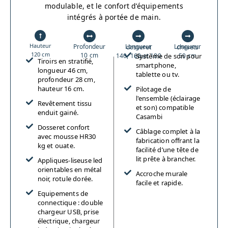
modulable, et le confort d’équipements
intégrés à portée de main.
Hauteur
Profondeur
Longueur dosseret
Longueur chevets
120 cm
10 cm
Système de son pour
50 cm
140, 160 et 180 cm
Tiroirs en stratifié,
smartphone,
longueur 46 cm,
tablette ou tv.
profondeur 28 cm,
hauteur 16 cm.
Pilotage de
l'ensemble (éclairage
Revêtement tissu
et son) compatible
enduit gainé.
Casambi
Dosseret confort
Câblage complet à la
avec mousse HR30
fabrication offrant la
kg et ouate.
facilité d’une tête de
lit prête à brancher.
Appliques-liseuse led
orientables en métal
Accroche murale
noir, rotule dorée.
facile et rapide.
Equipements de
connectique : double
chargeur USB, prise
électrique, chargeur