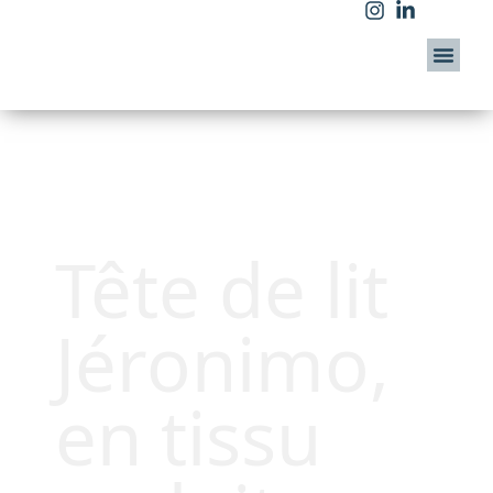
Tête de lit
Jéronimo,
en tissu