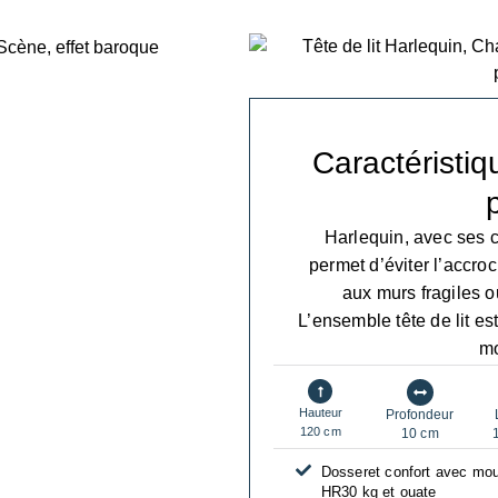
Caractéristiq
Harlequin, avec ses ch
permet d’éviter l’accro
aux murs fragiles o
L’ensemble tête de lit e
mo
Hauteur
Profondeur
120 cm
10 cm
Dosseret confort avec mo
HR30 kg et ouate