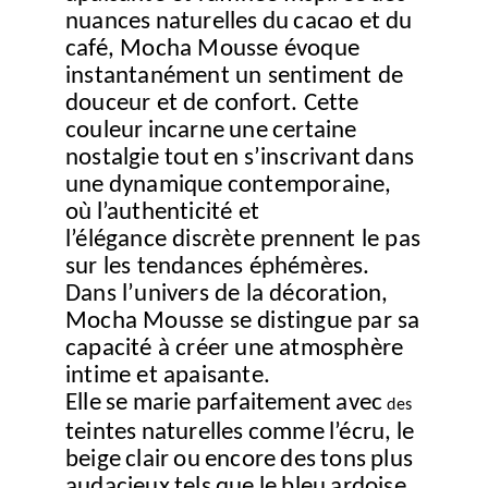
nuances
naturelles
du
cacao
et du
café, Mocha Mousse évoque
instantanément un sentiment de
douceur et de
confort.
Cette
couleur
incarne
une
certaine
nostalgie
tout
en
s’inscrivant
dans
une
dynamique
contemporaine,
où
l’authenticité
et
l’élégance
discrète prennent le pas
sur les tendances éphémères.
Dans l’univers de la décoration,
Mocha Mousse se distingue par sa
capacité à créer une atmosphère
intime et apaisante.
Elle
se
marie
parfaitement
avec
des
teintes
naturelles
comme
l’écru,
le
beige
clair
ou
encore
des
tons
plus
audacieux
tels
que
le
bleu
ardoise