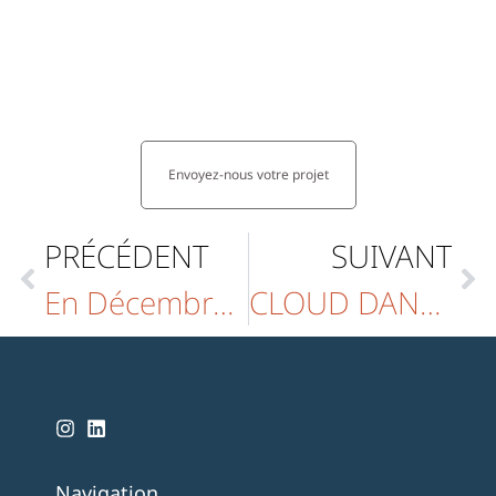
transformez votre
chambre en un lieu
d’élégance et de
détente.
Envoyez-nous votre projet
PRÉCÉDENT
SUIVANT
En Décembre, prends soin de ta chambre !
CLOUD DANCER, ELUE COULEUR DE L’ANNEE 2026
Navigation